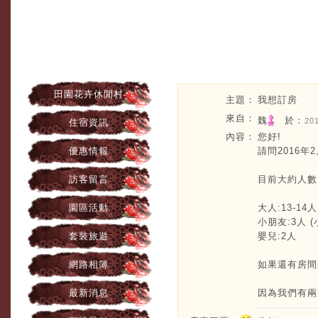
田園花卉休閒村
主題：
我想訂房
來自：
魏
於：
20
住宿資訊
內容：
您好!
優惠情報
請問2016年
訪客留言
目前大約人數
園區活動
大人:13-14人
小朋友:3人 
套裝旅遊
嬰兒:2人
網路相簿
如果還有房間
最新消息
因為我們有兩家人