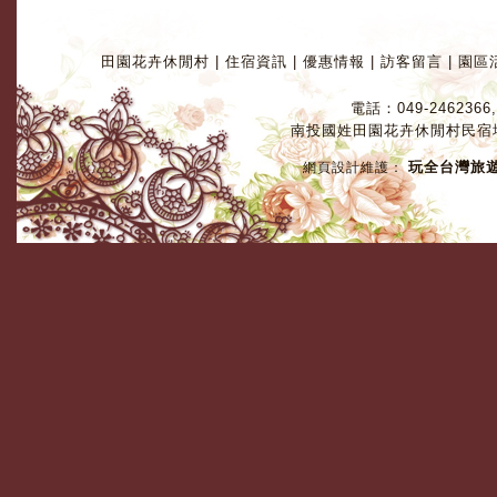
田園花卉休閒村
|
住宿資訊
|
優惠情報
|
訪客留言
|
園區
電話：049-2462366,
南投國姓田園花卉休閒村民宿
玩全台灣旅
網頁設計維護：