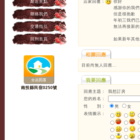
鄰近景點
店家回覆：
你好
感謝你的我們
聯絡我們
但是很抱歉
年初三我們已
交通指引
無法再接新的
回到首頁
如果新年其他
目前尚無人回應...
南投縣民宿0250號
回應主題：
我想訂房
您的姓名：
性 別：
男
女
表情圖示：